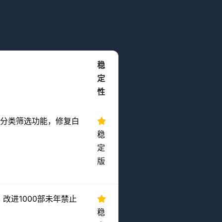
稳
定
性
集分类筛选功能，修复白
稳
定
版
改进1000部未年禁止
稳