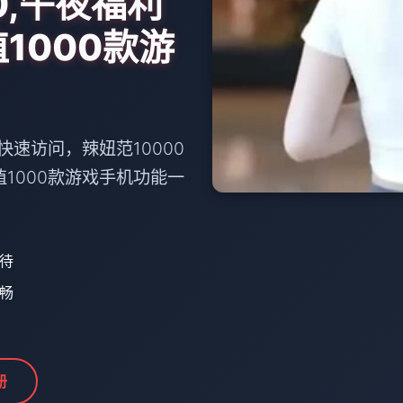
0,午夜福利
植1000款游
快速访问，辣妞范10000
植1000款游戏手机功能一
等待
流畅
册