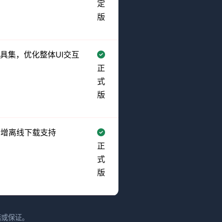
定
版
工具集，优化整体UI交互
正
式
版
新增离线下载支持
正
式
版
诺或保证。